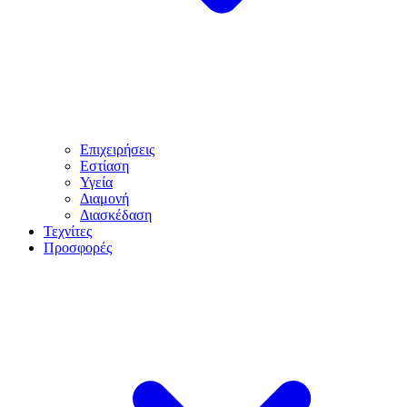
Επιχειρήσεις
Εστίαση
Υγεία
Διαμονή
Διασκέδαση
Τεχνίτες
Προσφορές