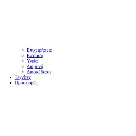
Επιχειρήσεις
Εστίαση
Υγεία
Διαμονή
Διασκέδαση
Τεχνίτες
Προσφορές