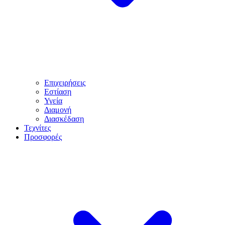
Επιχειρήσεις
Εστίαση
Υγεία
Διαμονή
Διασκέδαση
Τεχνίτες
Προσφορές