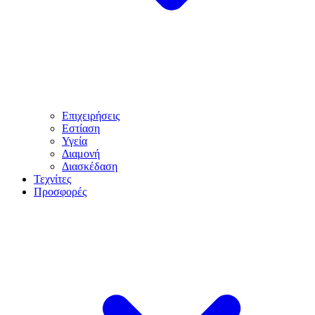
Επιχειρήσεις
Εστίαση
Υγεία
Διαμονή
Διασκέδαση
Τεχνίτες
Προσφορές