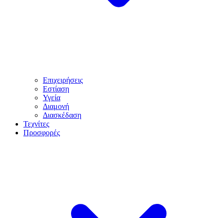
Επιχειρήσεις
Εστίαση
Υγεία
Διαμονή
Διασκέδαση
Τεχνίτες
Προσφορές