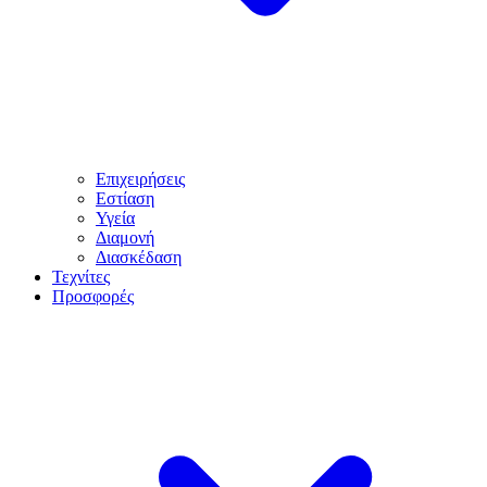
Επιχειρήσεις
Εστίαση
Υγεία
Διαμονή
Διασκέδαση
Τεχνίτες
Προσφορές