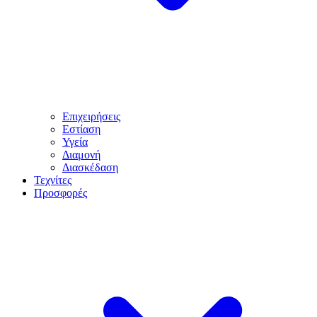
Επιχειρήσεις
Εστίαση
Υγεία
Διαμονή
Διασκέδαση
Τεχνίτες
Προσφορές