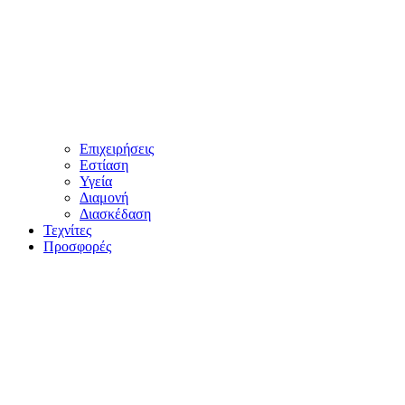
Επιχειρήσεις
Εστίαση
Υγεία
Διαμονή
Διασκέδαση
Τεχνίτες
Προσφορές