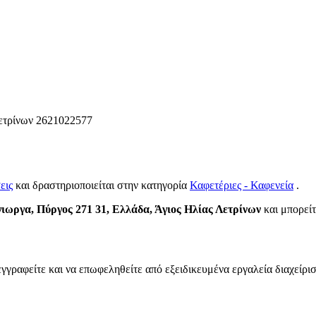
ετρίνων
2621022577
εις
και δραστηριοποιείται στην κατηγορία
Καφετέριες - Καφενεία
.
ωργα, Πύργος 271 31, Ελλάδα, Άγιος Ηλίας Λετρίνων
και μπορείτ
εγγραφείτε και να επωφεληθείτε από εξειδικευμένα εργαλεία διαχείρι