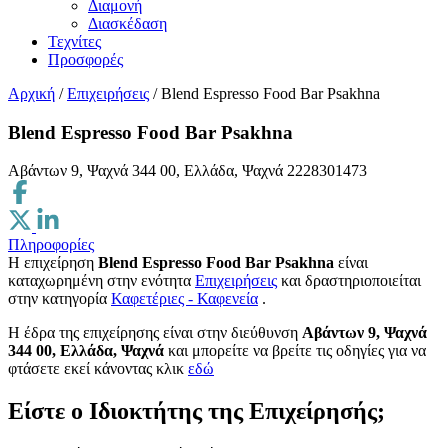
Διαμονή
Διασκέδαση
Τεχνίτες
Προσφορές
Αρχική
/
Επιχειρήσεις
/
Blend Espresso Food Bar Psakhna
Blend Espresso Food Bar Psakhna
Αβάντων 9, Ψαχνά 344 00, Ελλάδα, Ψαχνά
2228301473
Πληροφορίες
Η επιχείρηση
Blend Espresso Food Bar Psakhna
είναι
καταχωρημένη στην ενότητα
Επιχειρήσεις
και δραστηριοποιείται
στην κατηγορία
Καφετέριες - Καφενεία
.
H έδρα της επιχείρησης είναι στην διεύθυνση
Αβάντων 9, Ψαχνά
344 00, Ελλάδα, Ψαχνά
και μπορείτε να βρείτε τις οδηγίες για να
φτάσετε εκεί κάνοντας κλικ
εδώ
Είστε ο Ιδιοκτήτης της Επιχείρησής;