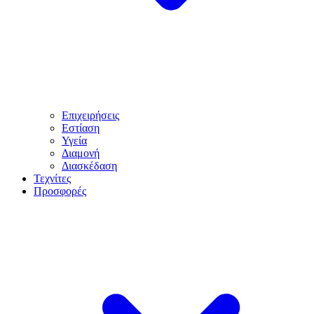
Επιχειρήσεις
Εστίαση
Υγεία
Διαμονή
Διασκέδαση
Τεχνίτες
Προσφορές