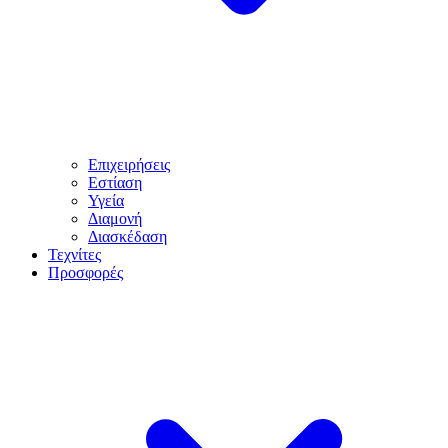
Επιχειρήσεις
Εστίαση
Υγεία
Διαμονή
Διασκέδαση
Τεχνίτες
Προσφορές