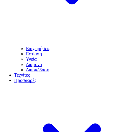
Επιχειρήσεις
Εστίαση
Υγεία
Διαμονή
Διασκέδαση
Τεχνίτες
Προσφορές