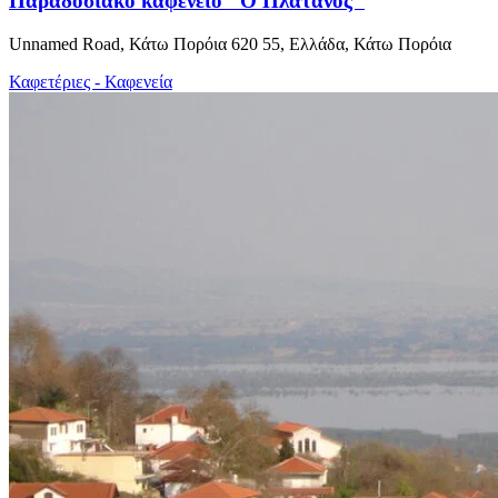
Παραδοσιακό καφενείο "Ο Πλάτανος"
Unnamed Road, Κάτω Πορόια 620 55, Ελλάδα, Κάτω Πορόια
Καφετέριες - Καφενεία