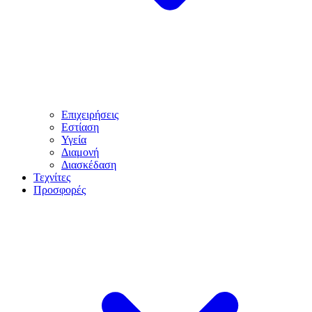
Επιχειρήσεις
Εστίαση
Υγεία
Διαμονή
Διασκέδαση
Τεχνίτες
Προσφορές