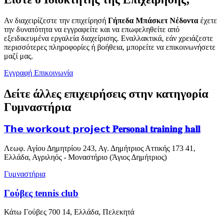
Αν διαχειρίζεστε την επιχείρησή
Γήπεδα Μπάσκετ Νέδοντα
έχετε
την δυνατότητα να εγγραφείτε και να επωφεληθείτε από
εξειδικευμένα εργαλεία διαχείρισης. Εναλλακτικά, εάν χρειάζεστε
περισσότερες πληροφορίες ή βοήθεια, μπορείτε να επικοινωνήσετε
μαζί μας.
Εγγραφή
Επικοινωνία
Δείτε άλλες επιχειρήσεις στην κατηγορία
Γυμναστήρια
𝗧𝗵𝗲 𝘄𝗼𝗿𝗸𝗼𝘂𝘁 𝗽𝗿𝗼𝗷𝗲𝗰𝘁 𝐏𝐞𝐫𝐬𝐨𝐧𝐚𝐥 𝐭𝐫𝐚𝐢𝐧𝐢𝐧𝐠 𝐡𝐚𝐥𝐥
Λεωφ. Αγίου Δημητρίου 243, Αγ. Δημήτριος Αττικής 173 41,
Ελλάδα, Αγριληός - Μοναστήριο (Άγιος Δημήτριος)
Γυμναστήρια
Γούβες tennis club
Κάτω Γούβες 700 14, Ελλάδα, Πελεκητά