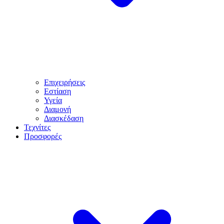
Επιχειρήσεις
Εστίαση
Υγεία
Διαμονή
Διασκέδαση
Τεχνίτες
Προσφορές