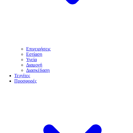
Επιχειρήσεις
Εστίαση
Υγεία
Διαμονή
Διασκέδαση
Τεχνίτες
Προσφορές