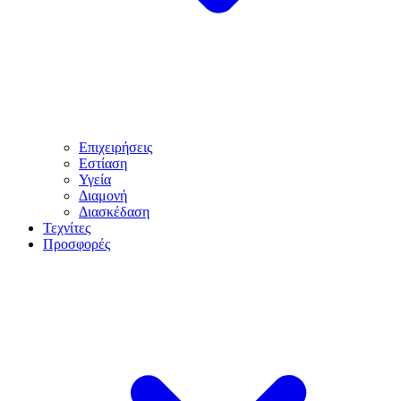
Επιχειρήσεις
Εστίαση
Υγεία
Διαμονή
Διασκέδαση
Τεχνίτες
Προσφορές