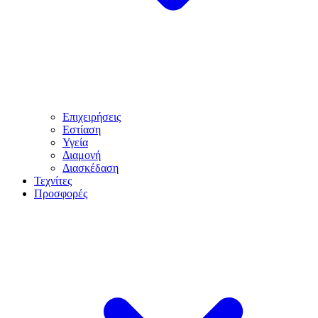
Επιχειρήσεις
Εστίαση
Υγεία
Διαμονή
Διασκέδαση
Τεχνίτες
Προσφορές