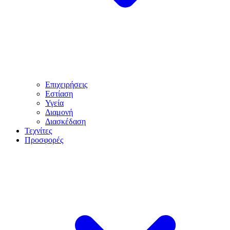
Επιχειρήσεις
Εστίαση
Υγεία
Διαμονή
Διασκέδαση
Τεχνίτες
Προσφορές