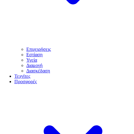
Επιχειρήσεις
Εστίαση
Υγεία
Διαμονή
Διασκέδαση
Τεχνίτες
Προσφορές