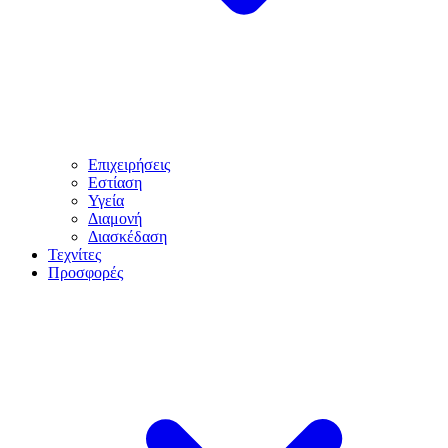
Επιχειρήσεις
Εστίαση
Υγεία
Διαμονή
Διασκέδαση
Τεχνίτες
Προσφορές