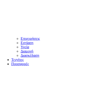
Επιχειρήσεις
Εστίαση
Υγεία
Διαμονή
Διασκέδαση
Τεχνίτες
Προσφορές