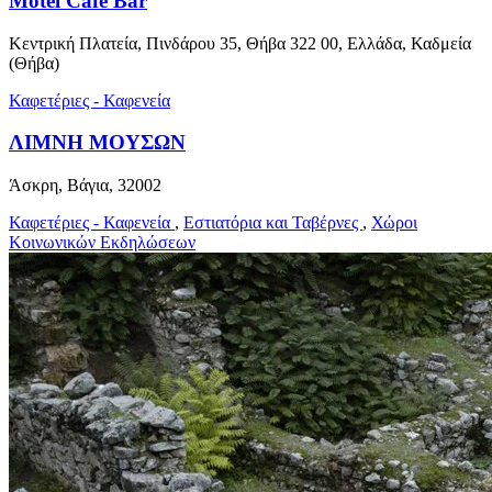
Motel Cafe Bar
Κεντρική Πλατεία, Πινδάρου 35, Θήβα 322 00, Ελλάδα, Καδμεία
(Θήβα)
Καφετέριες - Καφενεία
ΛΙΜΝΗ ΜΟΥΣΩΝ
Άσκρη, Βάγια, 32002
Καφετέριες - Καφενεία
,
Εστιατόρια και Ταβέρνες
,
Χώροι
Κοινωνικών Εκδηλώσεων