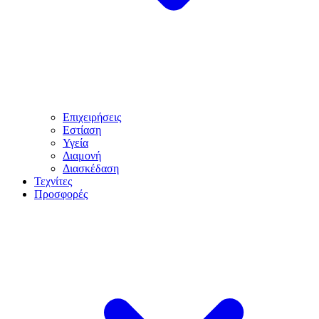
Επιχειρήσεις
Εστίαση
Υγεία
Διαμονή
Διασκέδαση
Τεχνίτες
Προσφορές