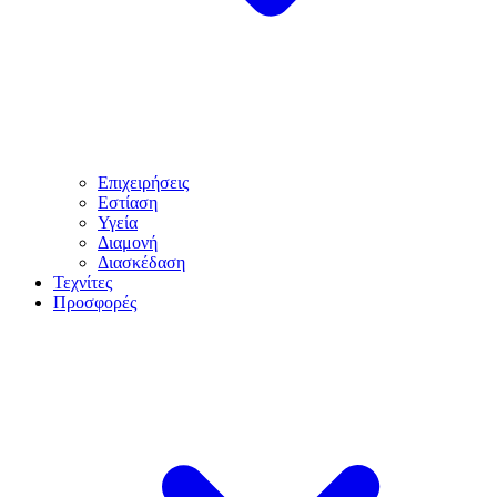
Επιχειρήσεις
Εστίαση
Υγεία
Διαμονή
Διασκέδαση
Τεχνίτες
Προσφορές