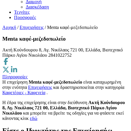
Διαμονή
Διασκέδαση
Τεχνίτες
Προσφορές
Αρχική
/
Επιχειρήσεις
/
Menta καφέ-μεζεδοπωλείο
Menta καφέ-μεζεδοπωλείο
Ακτή Κούνδουρου 8, Αγ. Νικόλαος 721 00, Ελλάδα, Βιοτεχνικό
Πάρκο Αγίου Νικολάου
2841022752
Πληροφορίες
Η επιχείρηση
Menta καφέ-μεζεδοπωλείο
είναι καταχωρημένη
στην ενότητα
Επιχειρήσεις
και δραστηριοποιείται στην κατηγορία
Καφετέριες - Καφενεία
.
H έδρα της επιχείρησης είναι στην διεύθυνση
Ακτή Κούνδουρου
8, Αγ. Νικόλαος 721 00, Ελλάδα, Βιοτεχνικό Πάρκο Αγίου
Νικολάου
και μπορείτε να βρείτε τις οδηγίες για να φτάσετε εκεί
κάνοντας κλικ
εδώ
Είστε ο Ιδιοκτήτης της Επιχείρησής;