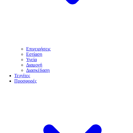
Επιχειρήσεις
Εστίαση
Υγεία
Διαμονή
Διασκέδαση
Τεχνίτες
Προσφορές