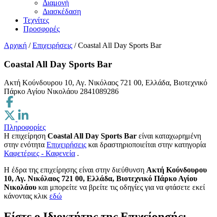
Διαμονή
Διασκέδαση
Τεχνίτες
Προσφορές
Αρχική
/
Επιχειρήσεις
/
Coastal All Day Sports Bar
Coastal All Day Sports Bar
Ακτή Κούνδουρου 10, Αγ. Νικόλαος 721 00, Ελλάδα, Βιοτεχνικό
Πάρκο Αγίου Νικολάου
2841089286
Πληροφορίες
Η επιχείρηση
Coastal All Day Sports Bar
είναι καταχωρημένη
στην ενότητα
Επιχειρήσεις
και δραστηριοποιείται στην κατηγορία
Καφετέριες - Καφενεία
.
H έδρα της επιχείρησης είναι στην διεύθυνση
Ακτή Κούνδουρου
10, Αγ. Νικόλαος 721 00, Ελλάδα, Βιοτεχνικό Πάρκο Αγίου
Νικολάου
και μπορείτε να βρείτε τις οδηγίες για να φτάσετε εκεί
κάνοντας κλικ
εδώ
Είστε ο Ιδιοκτήτης της Επιχείρησής;