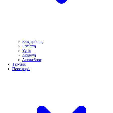
Επιχειρήσεις
Εστίαση
Υγεία
Διαμονή
Διασκέδαση
Τεχνίτες
Προσφορές