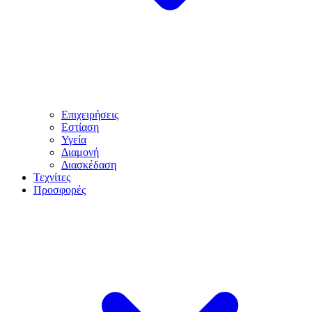
Επιχειρήσεις
Εστίαση
Υγεία
Διαμονή
Διασκέδαση
Τεχνίτες
Προσφορές