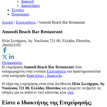
Διαμονή
Διασκέδαση
Τεχνίτες
Προσφορές
Αρχική
/
Επιχειρήσεις
/
Amoodi Beach Bar Restaurant
Amoodi Beach Bar Restaurant
Ηλία Σωτήρχου, Αγ. Νικόλαος 721 00, Ελλάδα, Πίσσιδος
2841021195
Πληροφορίες
Η επιχείρηση
Amoodi Beach Bar Restaurant
είναι
καταχωρημένη στην ενότητα
Επιχειρήσεις
και δραστηριοποιείται
στην κατηγορία
Καφετέριες - Καφενεία
.
H έδρα της επιχείρησης είναι στην διεύθυνση
Ηλία Σωτήρχου, Αγ.
Νικόλαος 721 00, Ελλάδα, Πίσσιδος
και μπορείτε να βρείτε τις
οδηγίες για να φτάσετε εκεί κάνοντας κλικ
εδώ
Είστε ο Ιδιοκτήτης της Επιχείρησής;