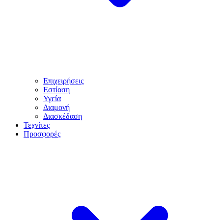
Επιχειρήσεις
Εστίαση
Υγεία
Διαμονή
Διασκέδαση
Τεχνίτες
Προσφορές