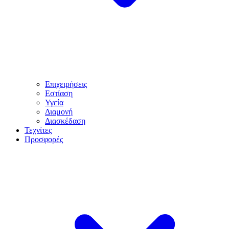
Επιχειρήσεις
Εστίαση
Υγεία
Διαμονή
Διασκέδαση
Τεχνίτες
Προσφορές