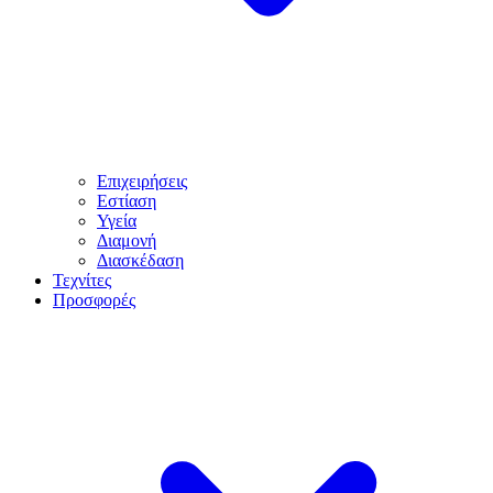
Επιχειρήσεις
Εστίαση
Υγεία
Διαμονή
Διασκέδαση
Τεχνίτες
Προσφορές