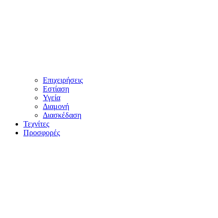
Επιχειρήσεις
Εστίαση
Υγεία
Διαμονή
Διασκέδαση
Τεχνίτες
Προσφορές