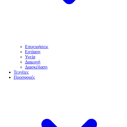
Επιχειρήσεις
Εστίαση
Υγεία
Διαμονή
Διασκέδαση
Τεχνίτες
Προσφορές