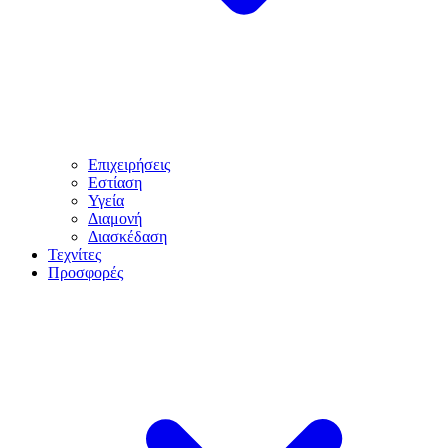
Επιχειρήσεις
Εστίαση
Υγεία
Διαμονή
Διασκέδαση
Τεχνίτες
Προσφορές