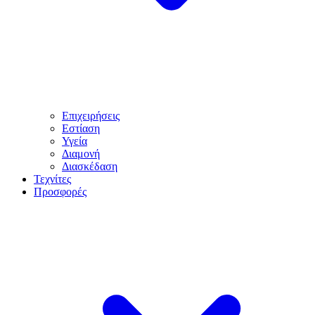
Επιχειρήσεις
Εστίαση
Υγεία
Διαμονή
Διασκέδαση
Τεχνίτες
Προσφορές