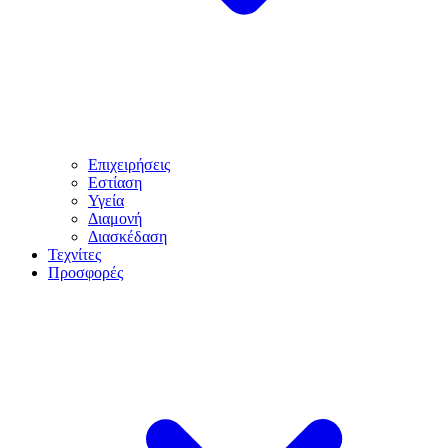
Επιχειρήσεις
Εστίαση
Υγεία
Διαμονή
Διασκέδαση
Τεχνίτες
Προσφορές