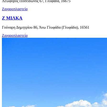
Λεωφόρος Ποσειδώνος 67, Γλυφάδα, 16675
Ζαχαροπλαστεία
Ζ ΜΙΛΚΑ
Γούναρη Δημητρίου 86, Άνω Γλυφάδα (Γλυφάδα), 16561
Ζαχαροπλαστεία