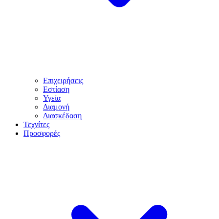
Επιχειρήσεις
Εστίαση
Υγεία
Διαμονή
Διασκέδαση
Τεχνίτες
Προσφορές