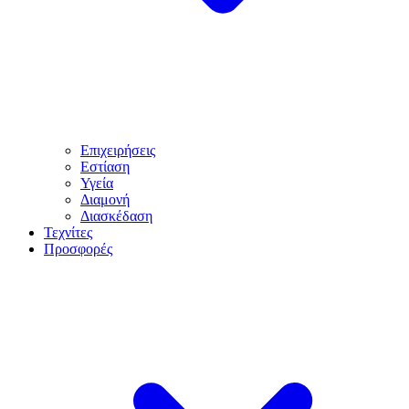
Επιχειρήσεις
Εστίαση
Υγεία
Διαμονή
Διασκέδαση
Τεχνίτες
Προσφορές