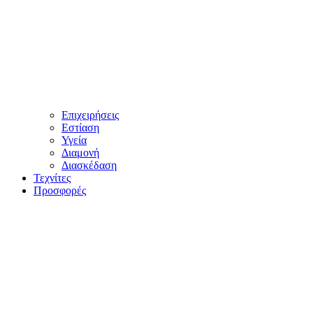
Επιχειρήσεις
Εστίαση
Υγεία
Διαμονή
Διασκέδαση
Τεχνίτες
Προσφορές