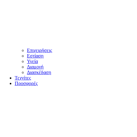
Επιχειρήσεις
Εστίαση
Υγεία
Διαμονή
Διασκέδαση
Τεχνίτες
Προσφορές