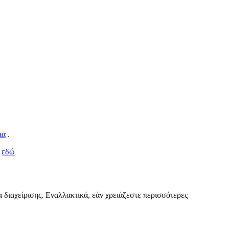
ια
.
κ
εδώ
α διαχείρισης. Εναλλακτικά, εάν χρειάζεστε περισσότερες