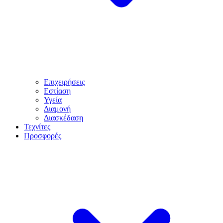
Επιχειρήσεις
Εστίαση
Υγεία
Διαμονή
Διασκέδαση
Τεχνίτες
Προσφορές