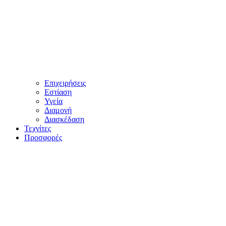
Επιχειρήσεις
Εστίαση
Υγεία
Διαμονή
Διασκέδαση
Τεχνίτες
Προσφορές