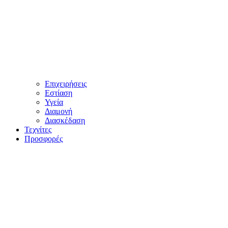
Επιχειρήσεις
Εστίαση
Υγεία
Διαμονή
Διασκέδαση
Τεχνίτες
Προσφορές