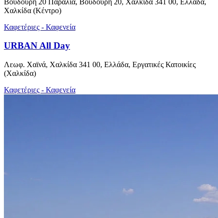
Βουδούρη 20 Παραλια, Βουδούρη 20, Χαλκίδα 341 00, Ελλάδα,
Χαλκίδα (Κέντρο)
Καφετέριες - Καφενεία
URBAN All Day
Λεωφ. Χαϊνά, Χαλκίδα 341 00, Ελλάδα, Εργατικές Κατοικίες
(Χαλκίδα)
Καφετέριες - Καφενεία