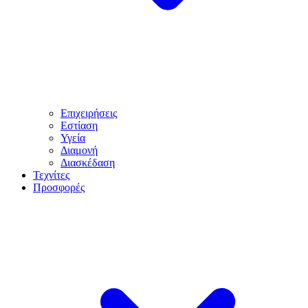
Επιχειρήσεις
Εστίαση
Υγεία
Διαμονή
Διασκέδαση
Τεχνίτες
Προσφορές