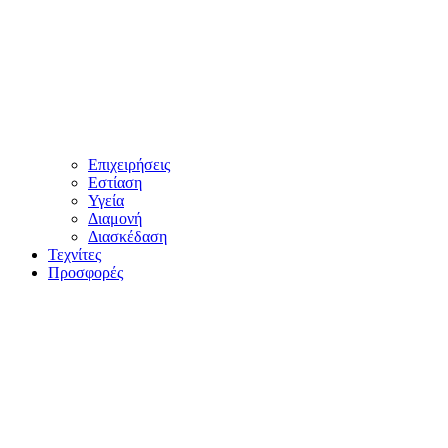
Επιχειρήσεις
Εστίαση
Υγεία
Διαμονή
Διασκέδαση
Τεχνίτες
Προσφορές