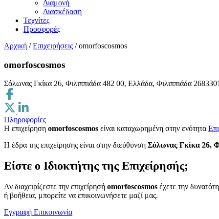
Διαμονή
Διασκέδαση
Τεχνίτες
Προσφορές
Αρχική
/
Επιχειρήσεις
/
omorfoscosmos
omorfoscosmos
Σόλωνας Γκίκα 26, Φιλιππιάδα 482 00, Ελλάδα, Φιλιππιάδα
268330
Πληροφορίες
Η επιχείρηση
omorfoscosmos
είναι καταχωρημένη στην ενότητα
Επι
H έδρα της επιχείρησης είναι στην διεύθυνση
Σόλωνας Γκίκα 26, Φ
Είστε ο Ιδιοκτήτης της Επιχείρησής;
Αν διαχειρίζεστε την επιχείρησή
omorfoscosmos
έχετε την δυνατότη
ή βοήθεια, μπορείτε να επικοινωνήσετε μαζί μας.
Εγγραφή
Επικοινωνία