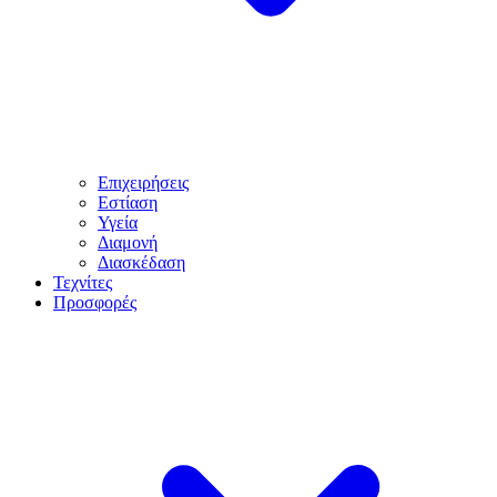
Επιχειρήσεις
Εστίαση
Υγεία
Διαμονή
Διασκέδαση
Τεχνίτες
Προσφορές