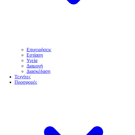
Επιχειρήσεις
Εστίαση
Υγεία
Διαμονή
Διασκέδαση
Τεχνίτες
Προσφορές