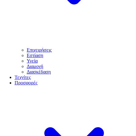
Επιχειρήσεις
Εστίαση
Υγεία
Διαμονή
Διασκέδαση
Τεχνίτες
Προσφορές