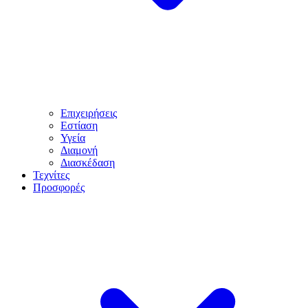
Επιχειρήσεις
Εστίαση
Υγεία
Διαμονή
Διασκέδαση
Τεχνίτες
Προσφορές