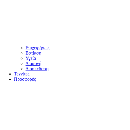
Επιχειρήσεις
Εστίαση
Υγεία
Διαμονή
Διασκέδαση
Τεχνίτες
Προσφορές