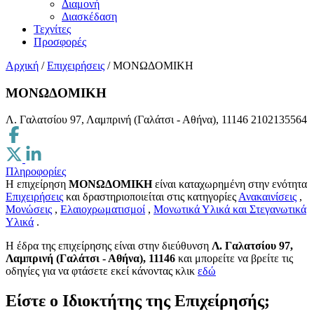
Διαμονή
Διασκέδαση
Τεχνίτες
Προσφορές
Αρχική
/
Επιχειρήσεις
/
ΜΟΝΩΔΟΜΙΚΗ
ΜΟΝΩΔΟΜΙΚΗ
Λ. Γαλατσίου 97, Λαμπρινή (Γαλάτσι - Αθήνα), 11146
2102135564
Πληροφορίες
Η επιχείρηση
ΜΟΝΩΔΟΜΙΚΗ
είναι καταχωρημένη στην ενότητα
Επιχειρήσεις
και δραστηριοποιείται στις κατηγορίες
Ανακαινίσεις
,
Μονώσεις
,
Ελαιοχρωματισμοί
,
Μονωτικά Υλικά και Στεγανωτικά
Υλικά
.
H έδρα της επιχείρησης είναι στην διεύθυνση
Λ. Γαλατσίου 97,
Λαμπρινή (Γαλάτσι - Αθήνα), 11146
και μπορείτε να βρείτε τις
οδηγίες για να φτάσετε εκεί κάνοντας κλικ
εδώ
Είστε ο Ιδιοκτήτης της Επιχείρησής;