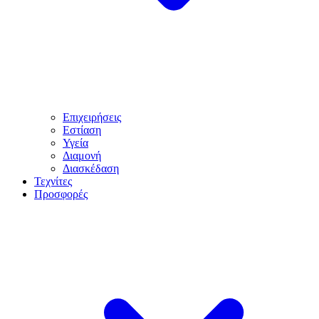
Επιχειρήσεις
Εστίαση
Υγεία
Διαμονή
Διασκέδαση
Τεχνίτες
Προσφορές