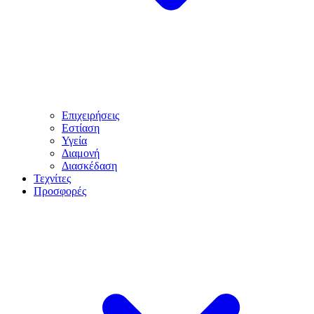
Επιχειρήσεις
Εστίαση
Υγεία
Διαμονή
Διασκέδαση
Τεχνίτες
Προσφορές