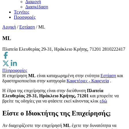
Διαμονή
Διασκέδαση
Τεχνίτες
Προσφορές
Αρχική
/
Εστίαση
/
ML
ML
Πλατεία Ελευθερίας 29-31, Ηράκλειο Κρήτης, 71201
2810222417
Πληροφορίες
Η επιχείρηση
ML
είναι καταχωρημένη στην ενότητα
Εστίαση
και
δραστηριοποιείται στην κατηγορία
Καφετέριες - Καφενεία
.
H έδρα της επιχείρησης είναι στην διεύθυνση
Πλατεία
Ελευθερίας 29-31, Ηράκλειο Κρήτης, 71201
και μπορείτε να
βρείτε τις οδηγίες για να φτάσετε εκεί κάνοντας κλικ
εδώ
Είστε ο Ιδιοκτήτης της Επιχείρησής;
Αν διαχειρίζεστε την επιχείρησή
ML
έχετε την δυνατότητα να