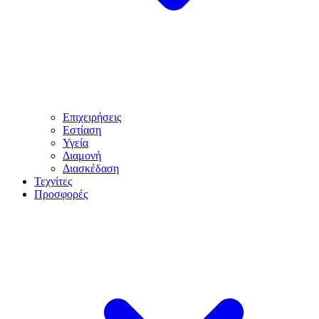
Επιχειρήσεις
Εστίαση
Υγεία
Διαμονή
Διασκέδαση
Τεχνίτες
Προσφορές